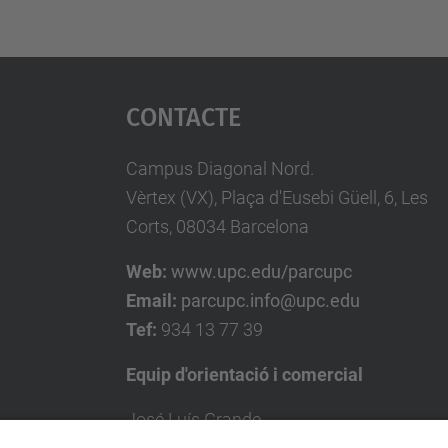
Contacte
Campus Diagonal Nord.
Vèrtex (VX), Plaça d'Eusebi Güell, 6, Les
Corts, 08034 Barcelona
Web:
www.upc.edu/parcupc
Email:
parcupc.info@upc.edu
Tef:
934 13 77 39
Equip d'orientació i comercial
José Luís Grande