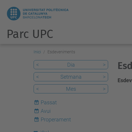
Parc UPC
Inici
Esdeveniments
Esd
<
Dia
>
<
Setmana
>
Esdev
<
Mes
>
Passat
Avui
7
Properament