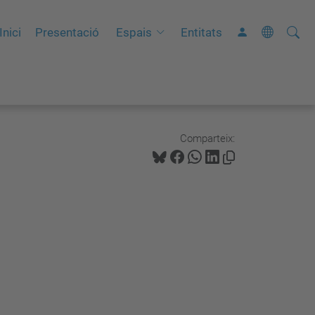
Cerca
C
Inici
Presentació
Espais
Entitats
e
r
c
a
a
Comparteix:
v
a
n
ç
a
d
a
…