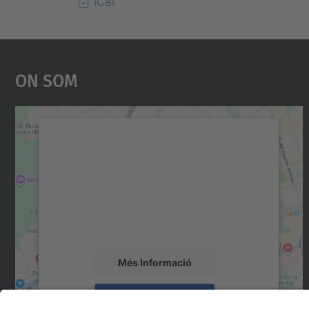
iCal
On Som
Necessitem el vostre consentiment
per carregar el servei Google Maps!
Utilitzem un servei de tercers per incrustar
contingut del mapa que pugui recollir dades
sobre la vostra activitat. Reviseu-ne els
detalls i accepteu el servei per veure el mapa.
Més Informació
Accepta