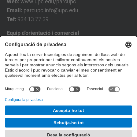
Web:
www.upc.edu/parcupc
Email:
parcupc.info@upc.edu
Tef:
934 13 77 39
Equip d'orientació i comercial
José Luís Grande
Tel. 93 4137194
jose.luis.grande@upc.edu
Formulari de contacte
© UPC
Desenvolupat amb