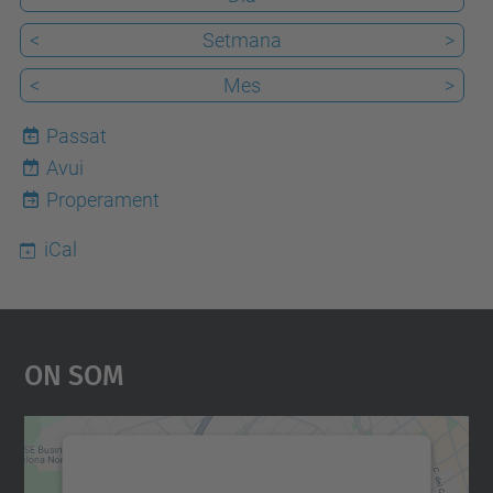
<
Setmana
>
<
Mes
>
Passat
Avui
7
Properament
iCal
On Som
Necessitem el vostre