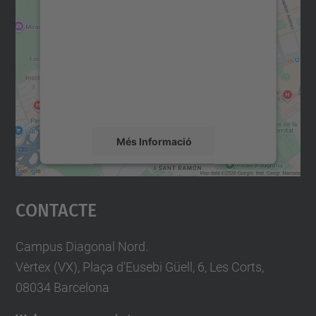
consentiment per carregar el
servei Google Maps!
Utilitzem un servei de tercers per incrustar
contingut del mapa que pugui recollir dades
sobre la vostra activitat. Reviseu-ne els
detalls i accepteu el servei per veure el
mapa.
Més Informació
Accepta
Contacte
powered by
Usercentrics Consent
Management Platform
Campus Diagonal Nord.
Vèrtex (VX), Plaça d'Eusebi Güell, 6, Les Corts,
08034 Barcelona