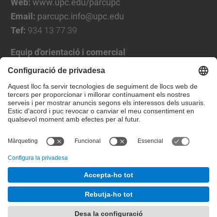
Web:
www.upc.edu/parcupc
Email:
parcupc.info@upc.edu
Tef:
934 13 77 39
Equip d'orientació i comercial
José Luís Grande
Tel. 93 4137194
jose.luis.grande@upc.edu
Formulari de contacte
© UPC
Desenvolupat amb