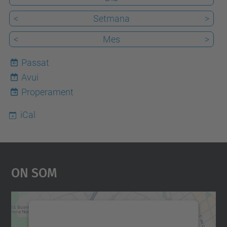
<
Setmana
>
<
Mes
>
Passat
Avui
7
Properament
iCal
On Som
Necessitem el vostre