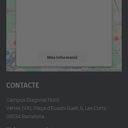
consentiment per carregar el
servei Google Maps!
Utilitzem un servei de tercers per incrustar
contingut del mapa que pugui recollir dades
sobre la vostra activitat. Reviseu-ne els
detalls i accepteu el servei per veure el
mapa.
Més Informació
Accepta
Contacte
powered by
Usercentrics Consent
Management Platform
Campus Diagonal Nord.
Vèrtex (VX), Plaça d'Eusebi Güell, 6, Les Corts,
08034 Barcelona