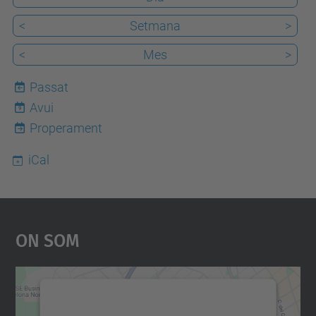
<
Setmana
>
<
Mes
>
Passat
Avui
9
Properament
iCal
On Som
Necessitem el vostre