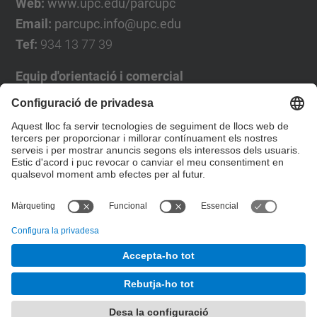
Web:
www.upc.edu/parcupc
Email:
parcupc.info@upc.edu
Tef:
934 13 77 39
Equip d'orientació i comercial
José Luís Grande
Tel. 93 4137194
jose.luis.grande@upc.edu
Formulari de contacte
© UPC
Desenvolupat amb