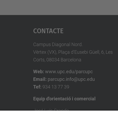
Contacte
Campus Diagonal Nord.
Vèrtex (VX), Plaça d'Eusebi Güell, 6, Les
Corts, 08034 Barcelona
Web:
www.upc.edu/parcupc
Email:
parcupc.info@upc.edu
Tef:
934 13 77 39
Equip d'orientació i comercial
José Luís Grande