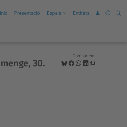
Cerca
C
Inici
Presentació
Espais
Entitats
e
r
c
a
a
Comparteix:
iumenge, 30.
v
a
n
ç
a
d
a
…