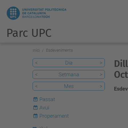
Parc UPC
Inici
Esdeveniments
Dil
<
Dia
>
Oct
<
Setmana
>
<
Mes
>
Esdev
Passat
Avui
7
Properament