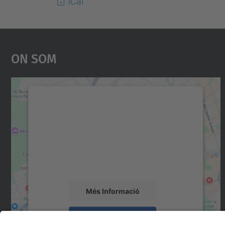
iCal
On Som
Necessitem el vostre consentiment
per carregar el servei Google Maps!
Utilitzem un servei de tercers per incrustar
contingut del mapa que pugui recollir dades
sobre la vostra activitat. Reviseu-ne els
detalls i accepteu el servei per veure el mapa.
Més Informació
Accepta