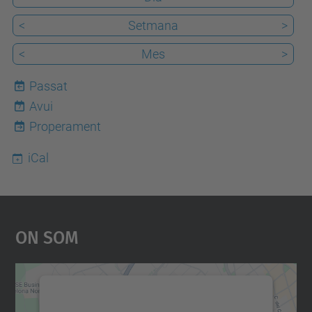
<
Setmana
>
<
Mes
>
Passat
Avui
7
Properament
iCal
On Som
Necessitem el vostre