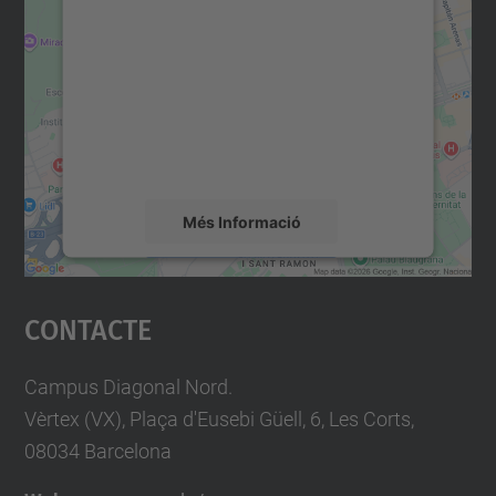
consentiment per carregar el
servei Google Maps!
Utilitzem un servei de tercers per incrustar
contingut del mapa que pugui recollir dades
sobre la vostra activitat. Reviseu-ne els
detalls i accepteu el servei per veure el
mapa.
Més Informació
Accepta
Contacte
powered by
Usercentrics Consent
Management Platform
Campus Diagonal Nord.
Vèrtex (VX), Plaça d'Eusebi Güell, 6, Les Corts,
08034 Barcelona