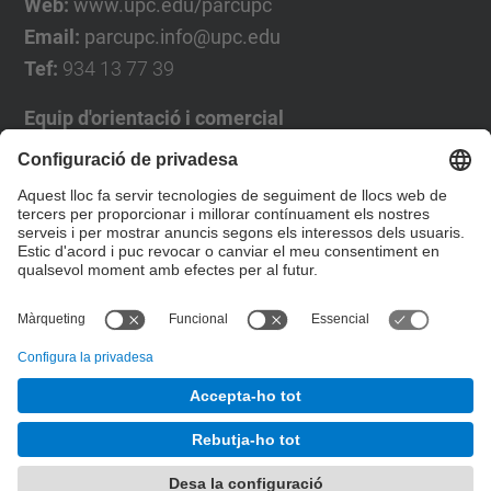
Web:
www.upc.edu/parcupc
Email:
parcupc.info@upc.edu
Tef:
934 13 77 39
Equip d'orientació i comercial
José Luís Grande
Tel. 93 4137194
jose.luis.grande@upc.edu
Formulari de contacte
© UPC
Desenvolupat amb