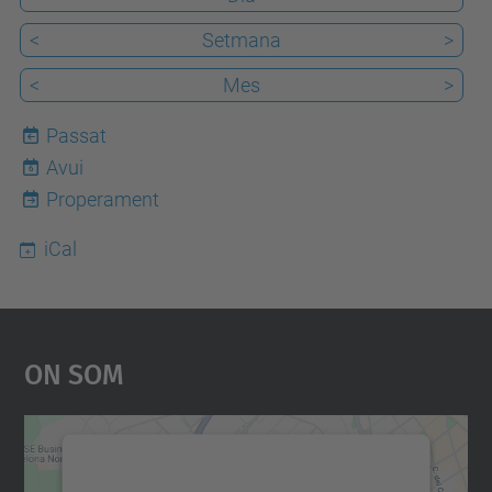
<
Setmana
>
<
Mes
>
Passat
Avui
6
Properament
iCal
On Som
Necessitem el vostre