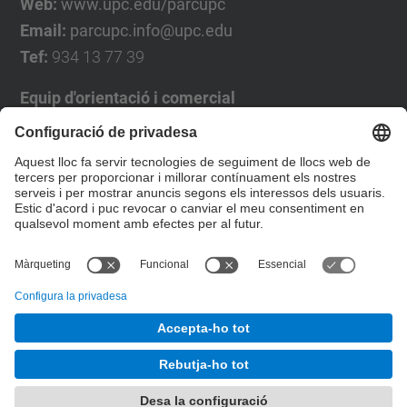
Web:
www.upc.edu/parcupc
Email:
parcupc.info@upc.edu
Tef:
934 13 77 39
Equip d'orientació i comercial
José Luís Grande
Tel. 93 4137194
jose.luis.grande@upc.edu
Formulari de contacte
© UPC
Desenvolupat amb