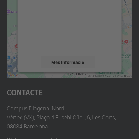
consentiment per carregar el
servei Google Maps!
Utilitzem un servei de tercers per incrustar
contingut del mapa que pugui recollir dades
sobre la vostra activitat. Reviseu-ne els
detalls i accepteu el servei per veure el
mapa.
Més Informació
Accepta
Contacte
powered by
Usercentrics Consent
Management Platform
Campus Diagonal Nord.
Vèrtex (VX), Plaça d'Eusebi Güell, 6, Les Corts,
08034 Barcelona