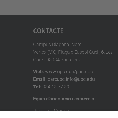
Contacte
Campus Diagonal Nord.
Vèrtex (VX), Plaça d'Eusebi Güell, 6, Les
Corts, 08034 Barcelona
Web:
www.upc.edu/parcupc
Email:
parcupc.info@upc.edu
Tef:
934 13 77 39
Equip d'orientació i comercial
José Luís Grande