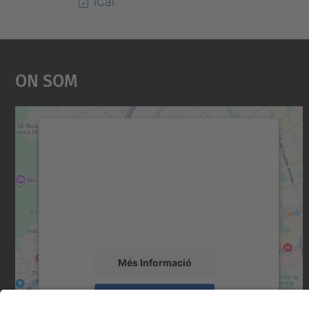
iCal
On Som
Necessitem el vostre consentiment
per carregar el servei Google Maps!
Utilitzem un servei de tercers per incrustar
contingut del mapa que pugui recollir dades
sobre la vostra activitat. Reviseu-ne els
detalls i accepteu el servei per veure el mapa.
Més Informació
Accepta