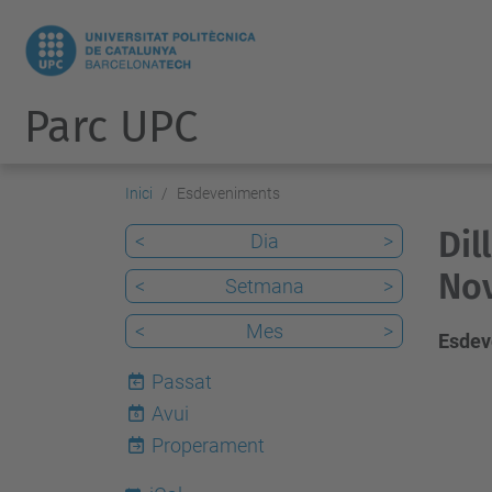
Parc UPC
Inici
Esdeveniments
Dil
<
Dia
>
No
<
Setmana
>
<
Mes
>
Esdev
Passat
Avui
6
Properament