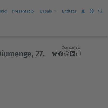
Cerca
C
Inici
Presentació
Espais
Entitats
e
r
c
a
a
Comparteix:
Diumenge, 27.
v
a
n
ç
a
d
a
…