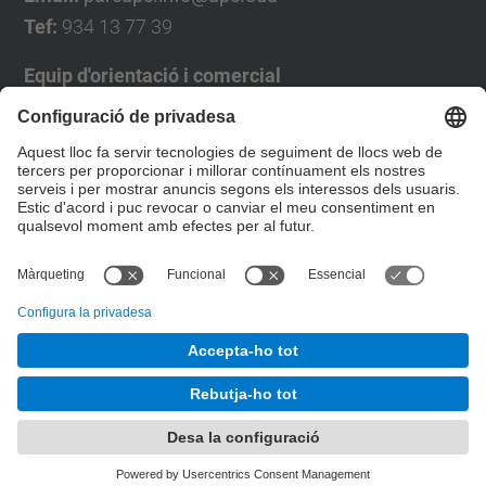
Tef:
934 13 77 39
Equip d'orientació i comercial
José Luís Grande
Tel. 93 4137194
jose.luis.grande@upc.edu
Formulari de contacte
© UPC
Desenvolupat amb
Mapa del lloc
Accessibilitat