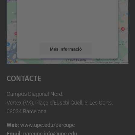
Utilitzem un servei de tercers per incrustar
contingut del mapa que pugui recollir dades
sobre la vostra activitat. Reviseu-ne els
detalls i accepteu el servei per veure el
mapa.
Més Informació
Accepta
Contacte
powered by
Usercentrics Consent
Management Platform
Campus Diagonal Nord.
Vèrtex (VX), Plaça d'Eusebi Güell, 6, Les Corts,
08034 Barcelona
Web:
www.upc.edu/parcupc
Email:
parcupc.info@upc.edu