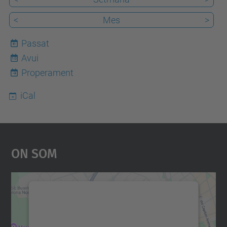
<
Mes
>
Passat
Avui
10
Properament
iCal
On Som
Necessitem el vostre
consentiment per carregar el
servei Google Maps!