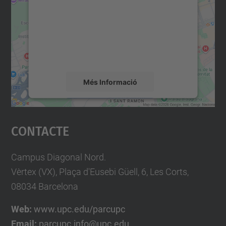
Utilitzem un servei de tercers per incrustar
contingut del mapa que pugui recollir dades
sobre la vostra activitat. Reviseu-ne els
detalls i accepteu el servei per veure el
mapa.
Més Informació
Accepta
Contacte
powered by
Usercentrics Consent
Management Platform
Campus Diagonal Nord.
Vèrtex (VX), Plaça d'Eusebi Güell, 6, Les Corts,
08034 Barcelona
Web:
www.upc.edu/parcupc
Email:
parcupc.info@upc.edu