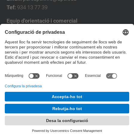
Tef:
934 13 77 39
Equip d'orientació i comercial
José Luís Grande
Tel. 93 4137194
jose.luis.grande@upc.edu
Formulari de contacte
© UPC
Desenvolupat amb
Mapa del lloc
Accessibilitat