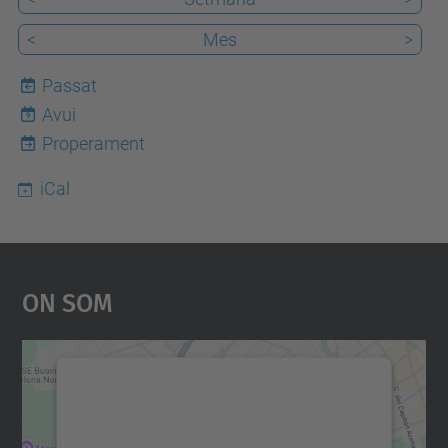
<
Mes
>
Passat
Avui
9
Properament
iCal
On Som
Necessitem el vostre
consentiment per carregar el
servei Google Maps!