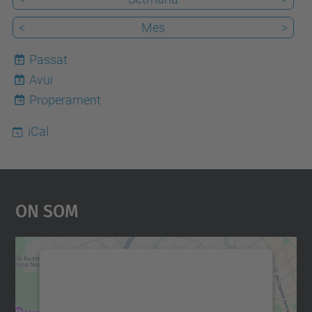
<
Mes
>
Passat
Avui
8
Properament
iCal
On Som
Necessitem el vostre
consentiment per carregar el
servei Google Maps!