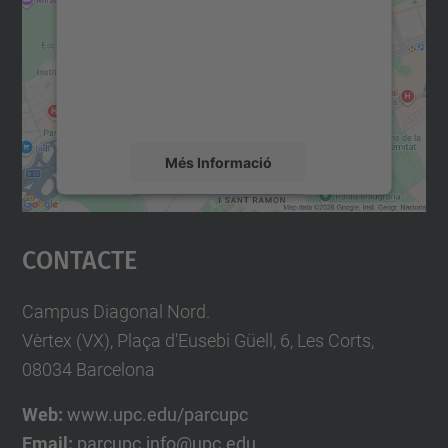
Utilitzem un servei de tercers per incrustar
contingut del mapa que pugui recollir dades
sobre la vostra activitat. Reviseu-ne els
detalls i accepteu el servei per veure el
mapa.
Més Informació
Accepta
Contacte
powered by
Usercentrics Consent
Management Platform
Campus Diagonal Nord.
Vèrtex (VX), Plaça d'Eusebi Güell, 6, Les Corts,
08034 Barcelona
Web:
www.upc.edu/parcupc
Email:
parcupc.info@upc.edu