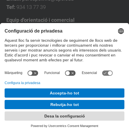
Tef:
934 13 77 39
Equip d'orientació i comercial
José Luís Grande
Tel. 93 4137194
jose.luis.grande@upc.edu
Formulari de contacte
© UPC
Desenvolupat amb
Mapa del lloc
Accessibilitat