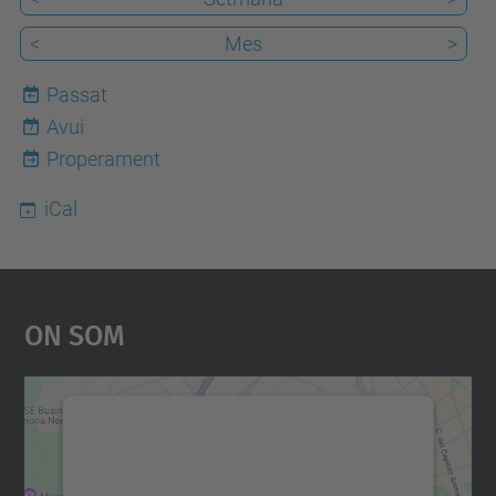
<
Mes
>
Passat
Avui
7
Properament
iCal
On Som
Necessitem el vostre
consentiment per carregar el
servei Google Maps!