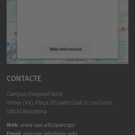
Utilitzem un servei de tercers per incrustar
contingut del mapa que pugui recollir dades
sobre la vostra activitat. Reviseu-ne els
detalls i accepteu el servei per veure el
mapa.
Més Informació
Accepta
Contacte
powered by
Usercentrics Consent
Management Platform
Campus Diagonal Nord.
Vèrtex (VX), Plaça d'Eusebi Güell, 6, Les Corts,
08034 Barcelona
Web:
www.upc.edu/parcupc
Email:
parcupc.info@upc.edu