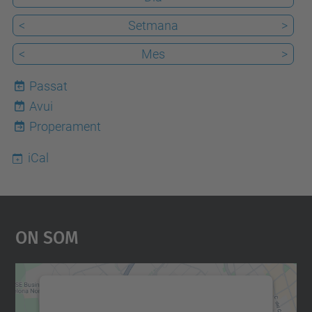
<
Setmana
>
<
Mes
>
Passat
Avui
7
Properament
iCal
On Som
Necessitem el vostre