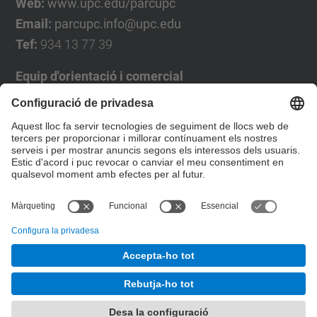
Web:
www.upc.edu/parcupc
Email:
parcupc.info@upc.edu
Tef:
934 13 77 39
Equip d'orientació i comercial
José Luís Grande
Tel. 93 4137194
jose.luis.grande@upc.edu
Formulari de contacte
© UPC
Desenvolupat amb