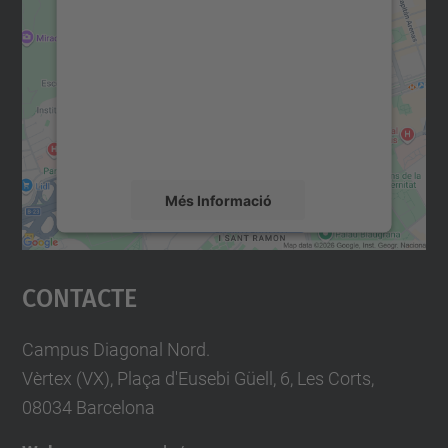
consentiment per carregar el
servei Google Maps!
Utilitzem un servei de tercers per incrustar
contingut del mapa que pugui recollir dades
sobre la vostra activitat. Reviseu-ne els
detalls i accepteu el servei per veure el
mapa.
Més Informació
Accepta
Contacte
powered by
Usercentrics Consent
Management Platform
Campus Diagonal Nord.
Vèrtex (VX), Plaça d'Eusebi Güell, 6, Les Corts,
08034 Barcelona