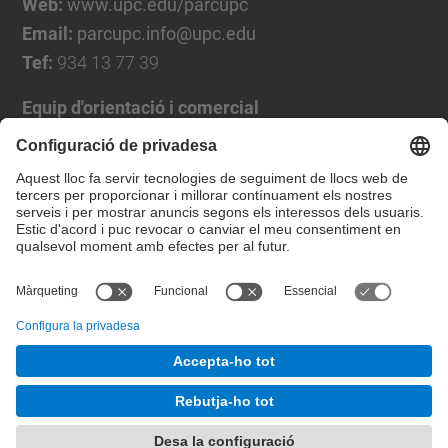
Web:
www.upc.edu/parcupc
Email:
parcupc.info@upc.edu
Tef:
934 13 77 39
Equip d'orientació i comercial
José Luís Grande
Tel. 93 4137194
jose.luis.grande@upc.edu
Formulari de contacte
© UPC
Desenvolupat amb