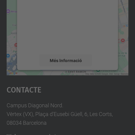
consentiment per carregar el
servei Google Maps!
Utilitzem un servei de tercers per incrustar
contingut del mapa que pugui recollir dades
sobre la vostra activitat. Reviseu-ne els
detalls i accepteu el servei per veure el
mapa.
Més Informació
Accepta
Contacte
powered by
Usercentrics Consent
Management Platform
Campus Diagonal Nord.
Vèrtex (VX), Plaça d'Eusebi Güell, 6, Les Corts,
08034 Barcelona