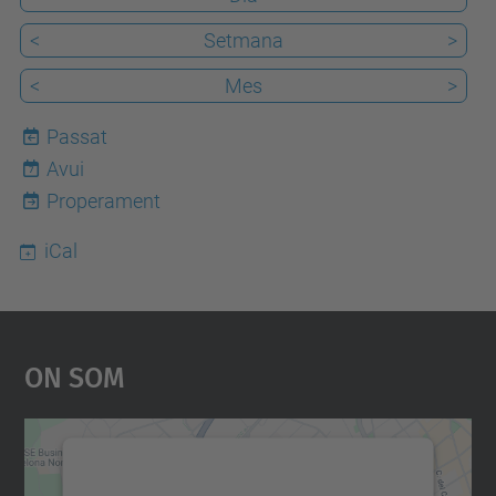
<
Setmana
>
<
Mes
>
Passat
Avui
7
Properament
iCal
On Som
Necessitem el vostre