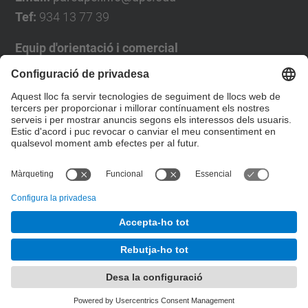
Tef:
934 13 77 39
Equip d'orientació i comercial
José Luís Grande
Tel. 93 4137194
jose.luis.grande@upc.edu
Formulari de contacte
© UPC
Desenvolupat amb
Mapa del lloc
Accessibilitat