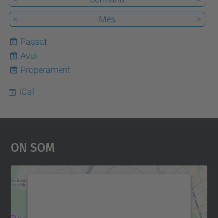
<
Mes
>
Passat
Avui
6
Properament
iCal
On Som
Necessitem el vostre
consentiment per carregar el
servei Google Maps!