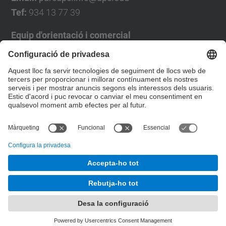
Tef:
934 13 77 39
Equip d'orientació i comercial
José Luís Grande
Tel. 93 4137194
jose.luis.grande@upc.edu
Formulari de contacte
© UPC
Desenvolupat amb
Mapa del lloc
Accessibilitat