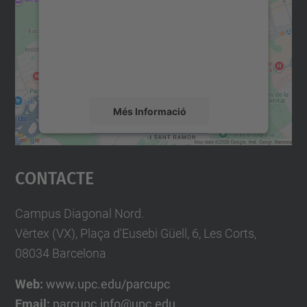
Utilitzem un servei de tercers per incrustar
contingut del mapa que pugui recollir dades
sobre la vostra activitat. Reviseu-ne els
detalls i accepteu el servei per veure el
mapa.
Més Informació
Accepta
Contacte
powered by
Usercentrics Consent
Management Platform
Campus Diagonal Nord.
Vèrtex (VX), Plaça d'Eusebi Güell, 6, Les Corts,
08034 Barcelona
Web:
www.upc.edu/parcupc
Email:
parcupc.info@upc.edu