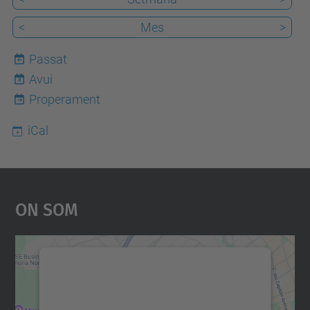
<
Mes
>
Passat
Avui
8
Properament
iCal
On Som
Necessitem el vostre
consentiment per carregar el
servei Google Maps!