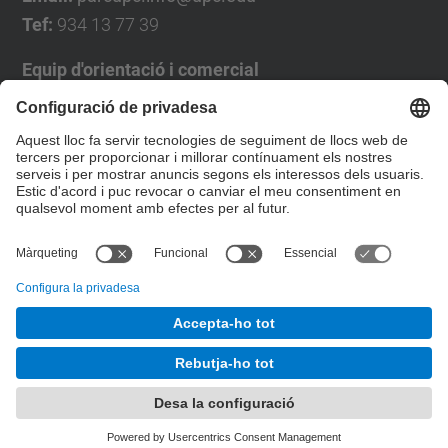
Tef:
934 13 77 39
Equip d'orientació i comercial
José Luís Grande
Tel. 93 4137194
jose.luis.grande@upc.edu
Formulari de contacte
© UPC
Desenvolupat amb
Mapa del lloc
Accessibilitat