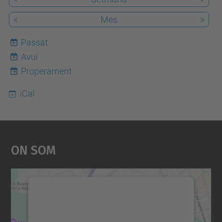
<
Mes
>
Passat
Avui
8
Properament
iCal
On Som
Necessitem el vostre
consentiment per carregar el
servei Google Maps!