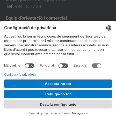
Tef:
934 13 77 39
Equip d'orientació i comercial
José Luís Grande
Tel. 93 4137194
jose.luis.grande@upc.edu
Formulari de contacte
© UPC
Desenvolupat amb
Mapa del lloc
Accessibilitat