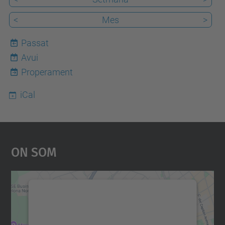
<
Mes
>
Passat
Avui
7
Properament
iCal
On Som
Necessitem el vostre
consentiment per carregar el
servei Google Maps!