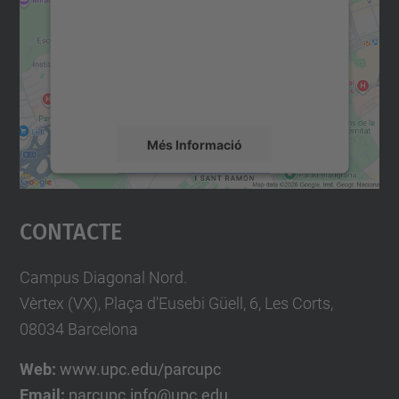
Utilitzem un servei de tercers per incrustar
contingut del mapa que pugui recollir dades
sobre la vostra activitat. Reviseu-ne els
detalls i accepteu el servei per veure el
mapa.
Més Informació
Accepta
Contacte
powered by
Usercentrics Consent
Management Platform
Campus Diagonal Nord.
Vèrtex (VX), Plaça d'Eusebi Güell, 6, Les Corts,
08034 Barcelona
Web:
www.upc.edu/parcupc
Email:
parcupc.info@upc.edu