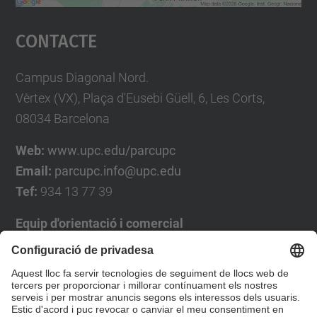
Accepta
Contacte
powered by
Usercentrics Consent
Management Platform
Campus Diagonal Nord.
Vèrtex (VX), Plaça d'Eusebi Güell, 6, Les Corts,
08034 Barcelona
Web:
www.upc.edu/parcupc
Email:
parcupc.info@upc.edu
Tef:
934 13 77 39
Equip d'orientació i comercial
José Luís Grande
Tel. 93 4137194
jose.luis.grande@upc.edu