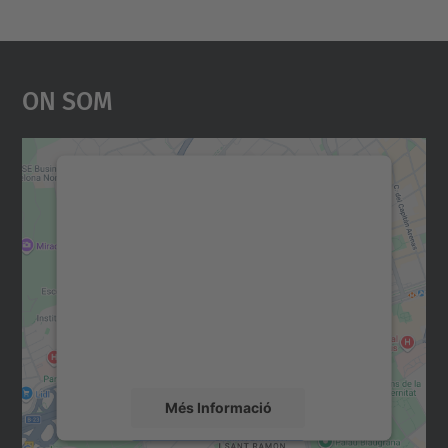
On Som
Necessitem el vostre
consentiment per carregar el
servei Google Maps!
Utilitzem un servei de tercers per incrustar
contingut del mapa que pugui recollir dades
sobre la vostra activitat. Reviseu-ne els
detalls i accepteu el servei per veure el
mapa.
Més Informació