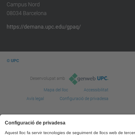
Campus Nord
08034 Barcelona
https://demana.upc.edu/gpaq/
© UPC
Desenvolupat amb
Mapa del lloc
Accessibilitat
Avís legal
Configuració de privadesa