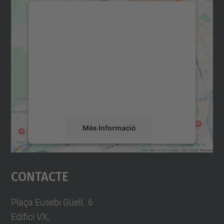
Necessitem el vostre
consentiment per carregar el
servei Google Maps!
Utilitzem un servei de tercers per incrustar
contingut del mapa que pugui recollir dades
sobre la vostra activitat. Reviseu-ne els
detalls i accepteu el servei per veure el
mapa.
Més Informació
Accepta
Contacte
powered by
Usercentrics Consent
Management Platform
Plaça Eusebi Güell, 6
Edifici VX,