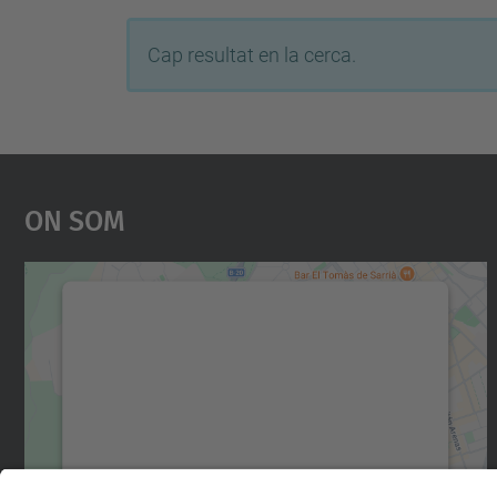
Cap resultat en la cerca.
On Som
Necessitem el vostre consentiment
per carregar el servei Google Maps!
Utilitzem un servei de tercers per incrustar
contingut del mapa que pugui recollir dades
sobre la vostra activitat. Reviseu-ne els
detalls i accepteu el servei per veure el mapa.