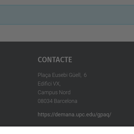
Contacte
Plaça Eusebi Güell, 6
Edifici VX,
Campus Nord
08034 Barcelona
https://demana.upc.edu/gpaq/