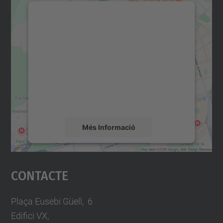
Necessitem el vostre
consentiment per carregar el
servei Google Maps!
Utilitzem un servei de tercers per incrustar
contingut del mapa que pugui recollir dades
sobre la vostra activitat. Reviseu-ne els
detalls i accepteu el servei per veure el
mapa.
Més Informació
Accepta
Contacte
powered by
Usercentrics Consent
Management Platform
Plaça Eusebi Güell, 6
Edifici VX,