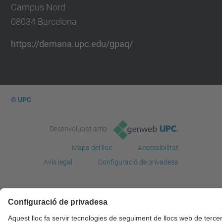
Campus Nord
08034 Barcelona
https://demana.upc.edu/gpaq/
© UPC
Desenvolupat amb
Mapa del lloc
Accessibilitat
Avís legal
Configuració de privadesa