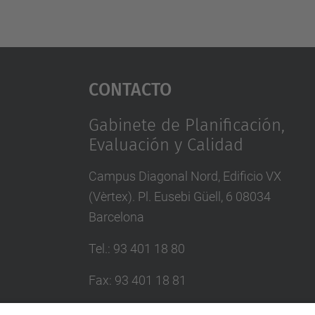
Contacto
Gabinete de Planificación,
Evaluación y Calidad
Campus Diagonal Nord, Edificio VX
(Vèrtex). Pl. Eusebi Güell, 6 08034
Barcelona
Tel.
:
93 401 18 80
Fax
:
93 401 18 81
Correo
:
info.gpaq@(upc.edu)