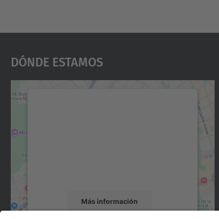
Dónde Estamos
Necesitamos su consentimiento
para cargar el servicio Google Maps.
Utilizamos un servicio de terceros para
incrustar contenido de mapas que puede
recopilar datos sobre su actividad. Le
rogamos que revise los detalles y acepte el
servicio para ver este mapa.
Más información