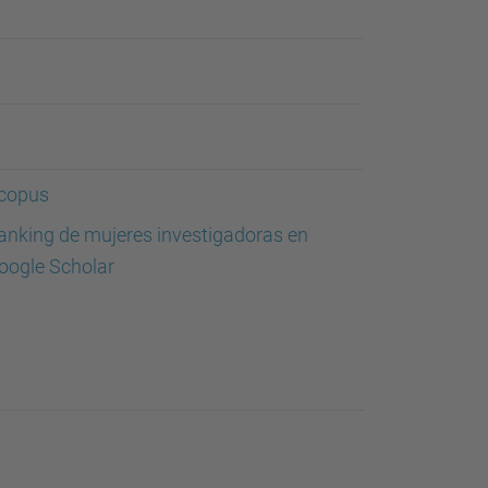
copus
anking de mujeres investigadoras en
oogle Scholar