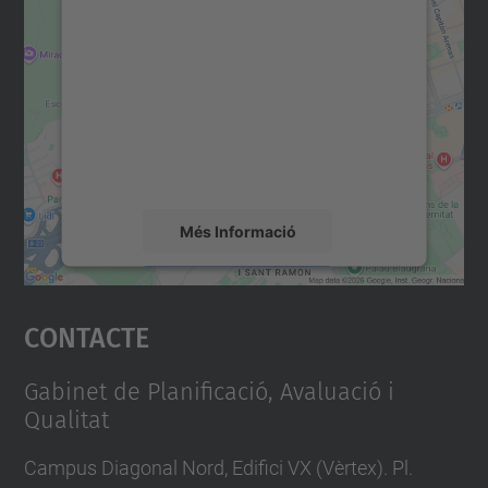
consentiment per carregar el
servei Google Maps!
Utilitzem un servei de tercers per incrustar
contingut del mapa que pugui recollir dades
sobre la vostra activitat. Reviseu-ne els
detalls i accepteu el servei per veure el
mapa.
Més Informació
Accepta
Contacte
powered by
Usercentrics Consent
Management Platform
Gabinet de Planificació, Avaluació i
Qualitat
Campus Diagonal Nord, Edifici VX (Vèrtex). Pl.