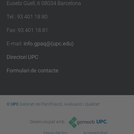
Eusebi Güell, 6 08034 Barcelona
Tel.
:
93 401 18 80
Fax
:
93 401 18 81
E-mail
:
info.gpaq@(upc.edu)
Directori UPC
Formulari de contacte
© UPC
Gabinet de Planificació, Avaluació i Qualitat
Desenvolupat amb
Mapa del lloc
Accessibilitat