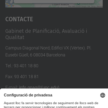
Accepta
Contacte
powered by
Usercentrics Consent
Management Platform
Gabinet de Planificació, Avaluació i
Qualitat
Campus Diagonal Nord, Edifici VX (Vèrtex). Pl.
Eusebi Güell, 6 08034 Barcelona
Tel.
:
93 401 18 80
Fax
:
93 401 18 81
E-mail
:
info.gpaq@(upc.edu)
Directori UPC