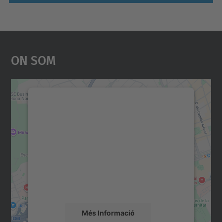
On Som
Necessitem el vostre
consentiment per carregar el
servei Google Maps!
Utilitzem un servei de tercers per incrustar
contingut del mapa que pugui recollir dades
sobre la vostra activitat. Reviseu-ne els
detalls i accepteu el servei per veure el
mapa.
Més Informació