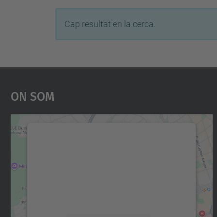
Cap resultat en la cerca.
On Som
Necessitem el vostre consentiment
per carregar el servei Google Maps!
Utilitzem un servei de tercers per incrustar
contingut del mapa que pugui recollir dades
sobre la vostra activitat. Reviseu-ne els
detalls i accepteu el servei per veure el mapa.