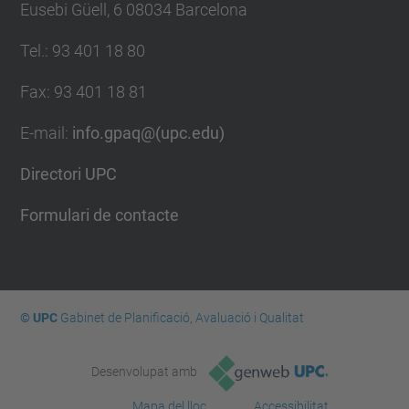
Eusebi Güell, 6 08034 Barcelona
Tel.
:
93 401 18 80
Fax
:
93 401 18 81
E-mail
:
info.gpaq@(upc.edu)
Directori UPC
Formulari de contacte
© UPC
Gabinet de Planificació, Avaluació i Qualitat
Desenvolupat amb
Mapa del lloc
Accessibilitat