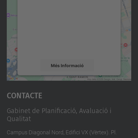
consentiment per carregar el
servei Google Maps!
Utilitzem un servei de tercers per incrustar
contingut del mapa que pugui recollir dades
sobre la vostra activitat. Reviseu-ne els
detalls i accepteu el servei per veure el
mapa.
Més Informació
Accepta
Contacte
powered by
Usercentrics Consent
Management Platform
Gabinet de Planificació, Avaluació i
Qualitat
Campus Diagonal Nord, Edifici VX (Vèrtex). Pl.