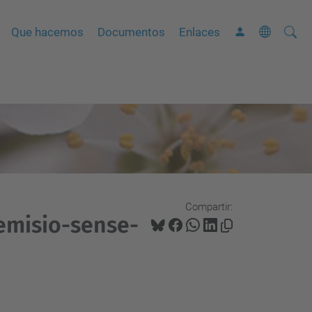
Busca
B
Que hacemos
Documentos
Enlaces
ú
s
q
u
e
d
a
A
Compartir:
v
emisio-sense-
a
n
z
a