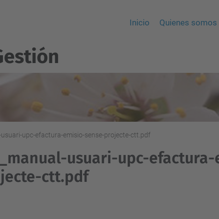
Inicio
Quienes somos
Gestión
suari-upc-efactura-emisio-sense-projecte-ctt.pdf
_manual-usuari-upc-efactura-
jecte-ctt.pdf