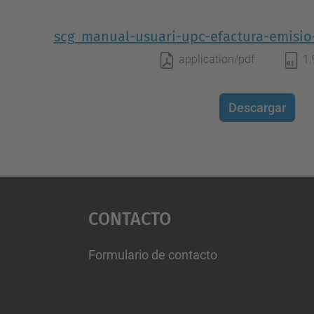
scg_manual-usuari-upc-efactura-emisio-
application/pdf
1
Descargar
Contacto
Formulario de contacto