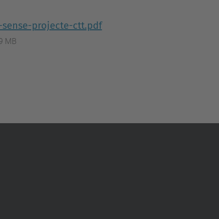
sense-projecte-ctt.pdf
.9 MB