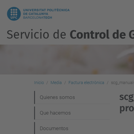
Servicio de
Control de 
Inicio
Media
Factura electrònica
scg_manual-u
scg
N
Quienes somos
pro
a
Que hacemos
v
e
Documentos