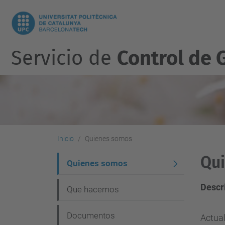
Servicio de
Control de 
Inicio
Quienes somos
Qu
N
Quienes somos
a
Descr
Que hacemos
v
e
Documentos
Actua