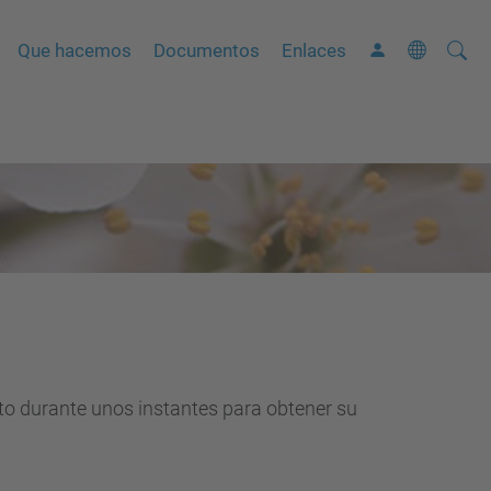
Busca
B
Que hacemos
Documentos
Enlaces
ú
s
q
u
e
d
a
A
v
a
n
nto durante unos instantes para obtener su
z
a