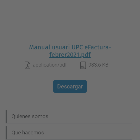
Manual usuari UPC eFactura-
febrer2021.pdf
application/pdf
983.6 KB
Descargar
N
Quienes somos
a
Que hacemos
v