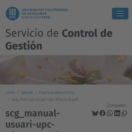
Servicio de
Control de
Gestión
Inicio
Media
Factura electrònica
scg_manual-usuari-upc-efactura.pdf
Compartir:
scg_manual-
usuari-upc-