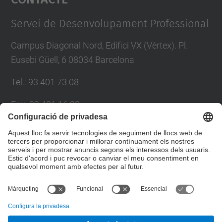
Management Platform
Servei de Desenvolupament Professional
Campus Diagonal Nord, Edifici VX (Vèrtex). Pl.
Eusebi Güell, 6 08034 Barcelona
Tel.
:
93 401 73 08
Fax
:
93 401 16 22
E-mail
:
sdp.formacio@upc.edu
Directori UPC
Formulari de contacte