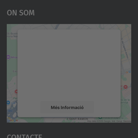
On Som
Necessitem el vostre
consentiment per carregar el
servei Google Maps!
Utilitzem un servei de tercers per incrustar
contingut del mapa que pugui recollir dades
sobre la vostra activitat. Reviseu-ne els
detalls i accepteu el servei per veure el
mapa.
Més Informació
Accepta
Contacte
powered by
Usercentrics Consent