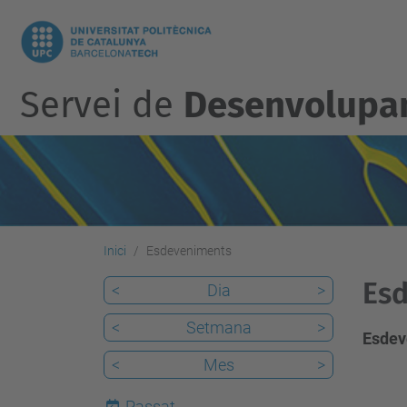
Servei de
Desenvolupam
Inici
Esdeveniments
Esd
<
Dia
>
<
Setmana
>
Esdev
<
Mes
>
Passat