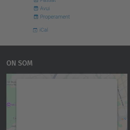
Avui
6
Properament
iCal
On Som
Necessitem el vostre consentiment
per carregar el servei Google Maps!
Utilitzem un servei de tercers per incrustar
contingut del mapa que pugui recollir dades
sobre la vostra activitat. Reviseu-ne els
detalls i accepteu el servei per veure el mapa.