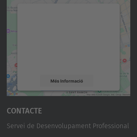
Necessitem el vostre
consentiment per carregar el
servei Google Maps!
Utilitzem un servei de tercers per incrustar
contingut del mapa que pugui recollir dades
sobre la vostra activitat. Reviseu-ne els
detalls i accepteu el servei per veure el
mapa.
Més Informació
Accepta
Contacte
powered by
Usercentrics Consent
Management Platform
Servei de Desenvolupament Professional