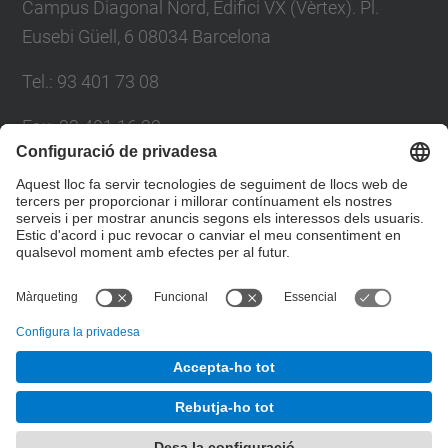
Campus Diagonal Nord, Edifici VX (Vèrtex). Pl.
Eusebi Güell, 6 08034 Barcelona
Tel.
:
93 401 73 08
Fax
:
93 401 16 22
E-mail
:
sdp.formacio@upc.edu
Directori UPC
Formulari de contacte
© UPC
Servei de Desenvolupament Professional. SDP.
Desenvolupat amb