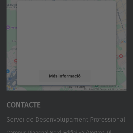
Necessitem el vostre
consentiment per carregar el
servei Google Maps!
Utilitzem un servei de tercers per incrustar
contingut del mapa que pugui recollir dades
sobre la vostra activitat. Reviseu-ne els
detalls i accepteu el servei per veure el
mapa.
Més Informació
Accepta
Contacte
powered by
Usercentrics Consent
Management Platform
Servei de Desenvolupament Professional
Campus Diagonal Nord, Edifici VX (Vèrtex). Pl.