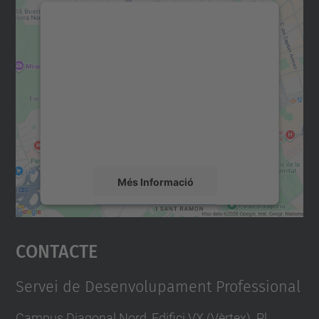
Necessitem el vostre
consentiment per carregar el
servei Google Maps!
Utilitzem un servei de tercers per incrustar
contingut del mapa que pugui recollir dades
sobre la vostra activitat. Reviseu-ne els
detalls i accepteu el servei per veure el
mapa.
Més Informació
Accepta
Contacte
powered by
Usercentrics Consent
Management Platform
Servei de Desenvolupament Professional
Campus Diagonal Nord, Edifici VX (Vèrtex). Pl.