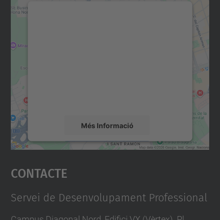
Necessitem el vostre
consentiment per carregar el
servei Google Maps!
Utilitzem un servei de tercers per incrustar
contingut del mapa que pugui recollir dades
sobre la vostra activitat. Reviseu-ne els
detalls i accepteu el servei per veure el
mapa.
Més Informació
Accepta
Contacte
powered by
Usercentrics Consent
Management Platform
Servei de Desenvolupament Professional
Campus Diagonal Nord, Edifici VX (Vèrtex). Pl.