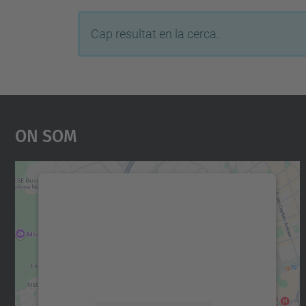
Cap resultat en la cerca.
On Som
Necessitem el vostre consentiment
per carregar el servei Google Maps!
Utilitzem un servei de tercers per incrustar
contingut del mapa que pugui recollir dades
sobre la vostra activitat. Reviseu-ne els
detalls i accepteu el servei per veure el mapa.