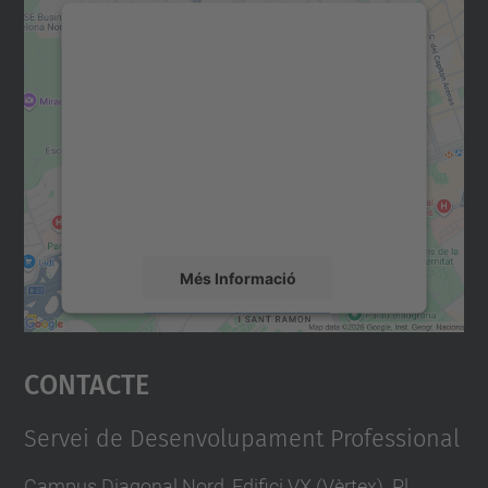
Necessitem el vostre
consentiment per carregar el
servei Google Maps!
Utilitzem un servei de tercers per incrustar
contingut del mapa que pugui recollir dades
sobre la vostra activitat. Reviseu-ne els
detalls i accepteu el servei per veure el
mapa.
Més Informació
Accepta
Contacte
powered by
Usercentrics Consent
Management Platform
Servei de Desenvolupament Professional
Campus Diagonal Nord, Edifici VX (Vèrtex). Pl.