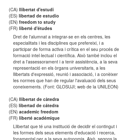
(CA)
llibertat d'estudi
(ES)
libertad de estudio
(EN)
freedom to study
(FR)
liberté d'études
Dret de l'alumnat a integrar-se en els centres, les
especialitats i les disciplines que prefereixi, i a
participar de forma activa i crítica en el seu procés de
formació intel·lectual i científica. Això també inclou el
dret a l'assessorament i a tenir assistència, a la seva
representació en els òrgans universitaris, a les
llibertats d'expressió, reunió i associació, i a conèixer
les normes que han de regular l'avaluació dels seus
coneixements. (Font: GLOSUJI; web de la UNILEON)
(CA)
llibertat de càtedra
(ES)
libertad de cátedra
(EN)
academic freedom
(FR)
liberté académique
Llibertat que té una institució de decidir el contingut i
les formes dels seus elements d'educació i recerca,
fonamental per a la seva autonomia. Això, segons la