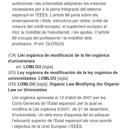
autònomes i les universitats adoptaran les mesures
necessàries per a la plena integració del sistema
espanyol en l'EEES. L'article 88 parla sobre els
ensenyaments i títols: estructura per cicles; unitat de
mesura del crèdit europeu; el suplement europeu al
títol; la mobilitat de l'estudiantat, i les ajudes. I l'article
89 s'ocupa del professorat i la mobilitat dels
professors. (Font: GLOSUJI)
(CA)
Llei orgànica de modificació de la llei orgànica
d'universitats
sin.
LOMLOU
[sigla]
(ES)
Ley orgánica de modificación de la ley orgánica de
universidades
;
LOMLOU
[sigla]
(EN)
LOMLOU
[sigla];
Organic Law Modifying the Organic
Law on Universities
Llei orgànica aprovada el 12 d'abril de 2007 per les
Corts Generals de l'Estat espanyol, per la qual es
modifica la Llei orgànica 6/2001, de 21 de desembre,
d'universitats. Un dels eixos d'aquesta llei es adequar
l'educació superior de l'Estat espanyol als nous acords
i objectius de la Unió Europea i l'EEES.