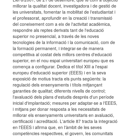
millorar la qualitat docent, investigadora i de gestió de
les universitats, fomentar la mobilitat de l'estudiantat i
el professorat, aprofundir en la creació i transmissió
del coneixement com a eix de l'activitat acadèmica,
respondre als reptes derivats tant de l'educació
superior no presencial, a través de les noves
tecnologies de la informació i la comunicació, com de
la formació permanent, i integrar-se de manera
competitiva al costat dels millors centres d'educació
superior, en el nou espai universitari europeu que es
comença a configurar. Dedica el títol XIII a l'espai
europeu d'educació superior (EEES) i en la seva
exposició de motius tracta els punts següents: la
regulació dels ensenyaments i títols mitjançant
garanties de qualitat; diferents nivells de control;
l'avaluació dels plans d'estudis després d'un període
inicial d'implantació; mesures per adaptar-se a l'EEES,
i mitjans per donar resposta a les necessitats de
millorar els ensenyaments universitaris en avaluació,
certificació i acreditació. L'article 87 tracta la integració
en l'EEES i afirma que, en l'àmbit de les seves
competències respectives, el govern, les comunitats