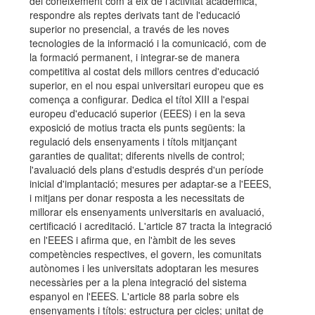
del coneixement com a eix de l'activitat acadèmica,
respondre als reptes derivats tant de l'educació
superior no presencial, a través de les noves
tecnologies de la informació i la comunicació, com de
la formació permanent, i integrar-se de manera
competitiva al costat dels millors centres d'educació
superior, en el nou espai universitari europeu que es
comença a configurar. Dedica el títol XIII a l'espai
europeu d'educació superior (EEES) i en la seva
exposició de motius tracta els punts següents: la
regulació dels ensenyaments i títols mitjançant
garanties de qualitat; diferents nivells de control;
l'avaluació dels plans d'estudis després d'un període
inicial d'implantació; mesures per adaptar-se a l'EEES,
i mitjans per donar resposta a les necessitats de
millorar els ensenyaments universitaris en avaluació,
certificació i acreditació. L'article 87 tracta la integració
en l'EEES i afirma que, en l'àmbit de les seves
competències respectives, el govern, les comunitats
autònomes i les universitats adoptaran les mesures
necessàries per a la plena integració del sistema
espanyol en l'EEES. L'article 88 parla sobre els
ensenyaments i títols: estructura per cicles; unitat de