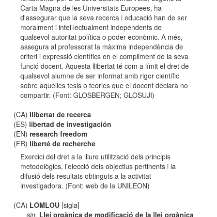
Carta Magna de les Universitats Europees, ha
d'assegurar que la seva recerca i educació han de ser
moralment i intel·lectualment independents de
qualsevol autoritat política o poder econòmic. A més,
assegura al professorat la màxima independència de
criteri i expressió científics en el compliment de la seva
funció docent. Aquesta llibertat té com a límit el dret de
qualsevol alumne de ser informat amb rigor científic
sobre aquelles tesis o teories que el docent declara no
compartir. (Font: GLOSBERGEN; GLOSUJI)
(CA)
llibertat de recerca
(ES)
libertad de investigación
(EN)
research freedom
(FR)
liberté de recherche
Exercici del dret a la lliure utilització dels principis
metodològics, l'elecció dels objectius pertinents i la
difusió dels resultats obtinguts a la activitat
investigadora. (Font: web de la UNILEON)
(CA)
LOMLOU
[sigla]
sin.
Llei orgànica de modificació de la llei orgànica