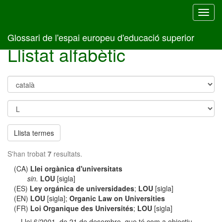
Toggl
navig
Glossari de l'espai europeu d'educació superior
Llistat alfabètic
Llista termes
S'han trobat
7
resultats.
(CA)
Llei orgànica d'universitats
sin.
LOU
[sigla]
(ES)
Ley orgánica de universidades
;
LOU
[sigla]
(EN)
LOU
[sigla];
Organic Law on Universities
(FR)
Loi Organique des Universités
;
LOU
[sigla]
Llei 6/2001, de 21 de desembre, que té com a objectiu