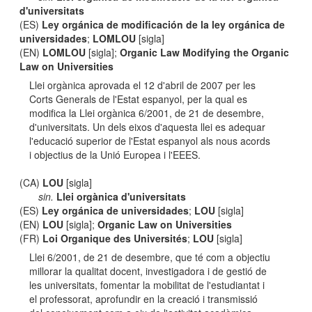
d'universitats
(ES)
Ley orgánica de modificación de la ley orgánica de
universidades
;
LOMLOU
[sigla]
(EN)
LOMLOU
[sigla];
Organic Law Modifying the Organic
Law on Universities
Llei orgànica aprovada el 12 d'abril de 2007 per les
Corts Generals de l'Estat espanyol, per la qual es
modifica la Llei orgànica 6/2001, de 21 de desembre,
d'universitats. Un dels eixos d'aquesta llei es adequar
l'educació superior de l'Estat espanyol als nous acords
i objectius de la Unió Europea i l'EEES.
(CA)
LOU
[sigla]
sin.
Llei orgànica d'universitats
(ES)
Ley orgánica de universidades
;
LOU
[sigla]
(EN)
LOU
[sigla];
Organic Law on Universities
(FR)
Loi Organique des Universités
;
LOU
[sigla]
Llei 6/2001, de 21 de desembre, que té com a objectiu
millorar la qualitat docent, investigadora i de gestió de
les universitats, fomentar la mobilitat de l'estudiantat i
el professorat, aprofundir en la creació i transmissió