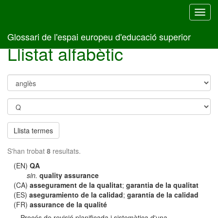
Toggl
navig
Glossari de l'espai europeu d'educació superior
Llistat alfabètic
Llista termes
S'han trobat
8
resultats.
(EN)
QA
sin.
quality assurance
(CA)
assegurament de la qualitat
;
garantia de la qualitat
(ES)
aseguramiento de la calidad
;
garantía de la calidad
(FR)
assurance de la qualité
Procés de revisió planificada i sistemàtica d'una