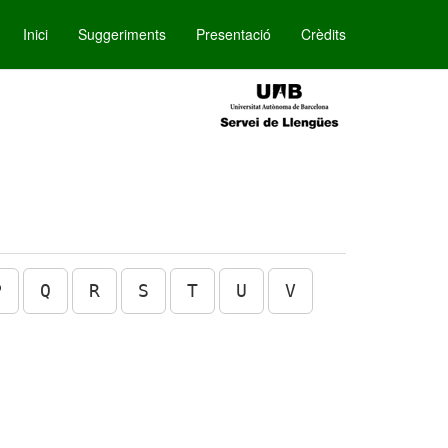
Inici
Suggeriments
Presentació
Crèdits
P
Q
R
S
T
U
V