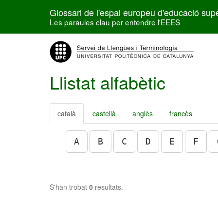
Glossari de l'espai europeu d'educació supe
Les paraules clau per entendre l'EEES
Llistat alfabètic
català
castellà
anglès
francès
A
B
C
D
E
F
S'han trobat
0
resultats.