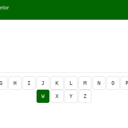
rior
G
H
I
J
K
L
M
N
O
W
X
Y
Z