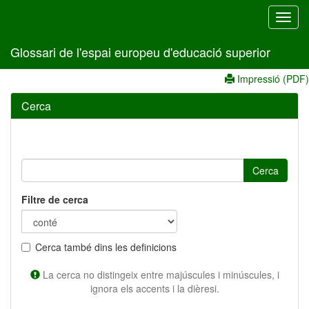
Toggl
navig
Glossari de l'espai europeu d'educació superior
Impressió (PDF)
Cerca
Cerca
Filtre de cerca
Cerca també dins les definicions
La cerca no distingeix entre majúscules i minúscules, i
ignora els accents i la dièresi.