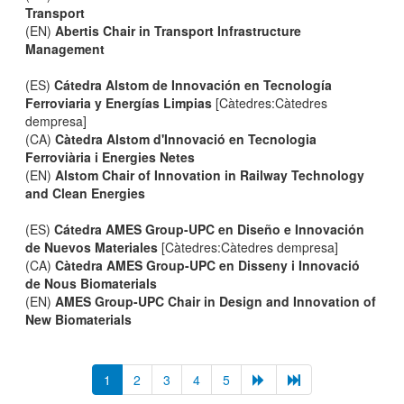
Transport
(EN)
Abertis Chair in Transport Infrastructure
Management
(ES)
Cátedra Alstom de Innovación en Tecnología
Ferroviaria y Energías Limpias
[Càtedres:Càtedres
dempresa]
(CA)
Càtedra Alstom d'Innovació en Tecnologia
Ferroviària i Energies Netes
(EN)
Alstom Chair of Innovation in Railway Technology
and Clean Energies
(ES)
Cátedra AMES Group-UPC en Diseño e Innovación
de Nuevos Materiales
[Càtedres:Càtedres dempresa]
(CA)
Càtedra AMES Group-UPC en Disseny i Innovació
de Nous Biomaterials
(EN)
AMES Group-UPC Chair in Design and Innovation of
New Biomaterials
1
2
3
4
5