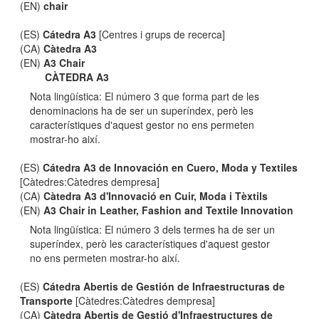
(EN)
chair
(ES)
Cátedra A3
[Centres i grups de recerca]
(CA)
Càtedra A3
(EN)
A3 Chair
CÀTEDRA A3
Nota lingüística: El número 3 que forma part de les
denominacions ha de ser un superíndex, però les
característiques d'aquest gestor no ens permeten
mostrar-ho així.
(ES)
Cátedra A3 de Innovación en Cuero, Moda y Textiles
[Càtedres:Càtedres dempresa]
(CA)
Càtedra A3 d'Innovació en Cuir, Moda i Tèxtils
(EN)
A3 Chair in Leather, Fashion and Textile Innovation
Nota lingüística: El número 3 dels termes ha de ser un
superíndex, però les característiques d'aquest gestor
no ens permeten mostrar-ho així.
(ES)
Cátedra Abertis de Gestión de Infraestructuras de
Transporte
[Càtedres:Càtedres dempresa]
(CA)
Càtedra Abertis de Gestió d'Infraestructures de