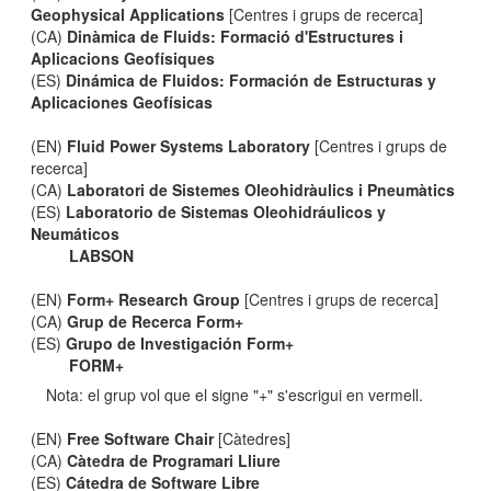
Geophysical Applications
[Centres i grups de recerca]
(CA)
Dinàmica de Fluids: Formació d'Estructures i
Aplicacions Geofísiques
(ES)
Dinámica de Fluidos: Formación de Estructuras y
Aplicaciones Geofísicas
(EN)
Fluid Power Systems Laboratory
[Centres i grups de
recerca]
(CA)
Laboratori de Sistemes Oleohidràulics i Pneumàtics
(ES)
Laboratorio de Sistemas Oleohidráulicos y
Neumáticos
LABSON
(EN)
Form+ Research Group
[Centres i grups de recerca]
(CA)
Grup de Recerca Form+
(ES)
Grupo de Investigación Form+
FORM+
Nota: el grup vol que el signe "+" s'escrigui en vermell.
(EN)
Free Software Chair
[Càtedres]
(CA)
Càtedra de Programari Lliure
(ES)
Cátedra de Software Libre