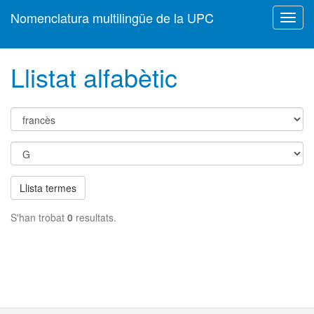
Nomenclatura multilingüe de la UPC
Toggl
navig
Llistat alfabètic
Llista termes
S'han trobat
0
resultats.