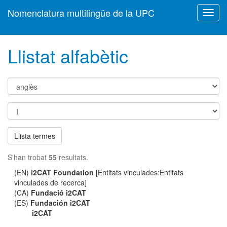
Nomenclatura multilingüe de la UPC
Toggl
navig
Llistat alfabètic
Llista termes
S'han trobat
55
resultats.
(EN)
i2CAT Foundation
[Entitats vinculades:Entitats
vinculades de recerca]
(CA)
Fundació i2CAT
(ES)
Fundación i2CAT
i2CAT