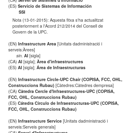
(CA)
Servei de Sistemes d'Informació
(ES)
Servicio de Sistemas de Información
SSI
Nota (13-01-2015): Aquesta fitxa s'ha actualitzat
posteriorment a l'Acord 212/2014 del Consell de
Govern de la UPC.
(EN)
Infrastructure Area
[Unitats dadministració i
serveis:Àrees]
sin.
AI
[sigla]
(CA)
AI
[sigla];
Àrea d'infraestructures
(ES)
AI
[sigla];
Área de Infraestructuras
(EN)
Infrastructure Circle-UPC Chair (COPISA, FCC, OHL,
Construccions Rubau)
[Càtedres:Càtedres dempresa]
(CA)
Càtedra Cercle d'Infraestructures-UPC (COPISA,
FCC, OHL, Construccions Rubau)
(ES)
Cátedra Círculo de Infraestructuras-UPC (COPISA,
FCC, OHL, Construccions Rubau)
(EN)
Infrastructure Service
[Unitats dadministració i
serveis:Serveis generals]
(CA)
Servei d'Infraestructures