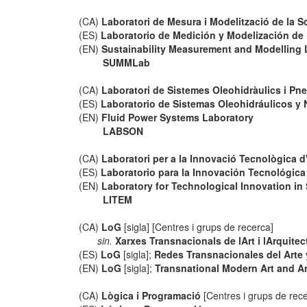
(CA)
Laboratori de Mesura i Modelització de la So
(ES)
Laboratorio de Medición y Modelización de 
(EN)
Sustainability Measurement and Modelling 
SUMMLab
(CA)
Laboratori de Sistemes Oleohidràulics i Pn
(ES)
Laboratorio de Sistemas Oleohidráulicos y
(EN)
Fluid Power Systems Laboratory
LABSON
(CA)
Laboratori per a la Innovació Tecnològica d'
(ES)
Laboratorio para la Innovación Tecnológica 
(EN)
Laboratory for Technological Innovation in 
LITEM
(CA)
LoG
[sigla] [Centres i grups de recerca]
sin.
Xarxes Transnacionals de lArt i lArquite
(ES)
LoG
[sigla];
Redes Transnacionales del Arte 
(EN)
LoG
[sigla];
Transnational Modern Art and Ar
(CA)
Lògica i Programació
[Centres i grups de rec