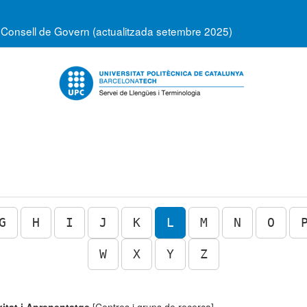
 Consell de Govern (actualitzada setembre 2025)
G
H
I
J
K
L
M
N
O
W
X
Y
Z