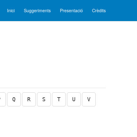
Inici
Suggeriments
Presentació
Crèdits
P
Q
R
S
T
U
V