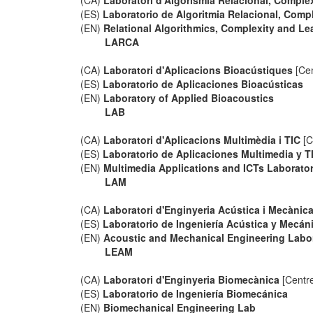
(CA)
Laboratori d'Algorísmia Relacional, Complex
(ES)
Laboratorio de Algoritmia Relacional, Comp
(EN)
Relational Algorithmics, Complexity and Lea
LARCA
(CA)
Laboratori d'Aplicacions Bioacústiques
[Cen
(ES)
Laboratorio de Aplicaciones Bioacústicas
(EN)
Laboratory of Applied Bioacoustics
LAB
(CA)
Laboratori d'Aplicacions Multimèdia i TIC
[C
(ES)
Laboratorio de Aplicaciones Multimedia y T
(EN)
Multimedia Applications and ICTs Laborato
LAM
(CA)
Laboratori d'Enginyeria Acústica i Mecànic
(ES)
Laboratorio de Ingeniería Acústica y Mecán
(EN)
Acoustic and Mechanical Engineering Labo
LEAM
(CA)
Laboratori d'Enginyeria Biomecànica
[Centre
(ES)
Laboratorio de Ingeniería Biomecánica
(EN)
Biomechanical Engineering Lab