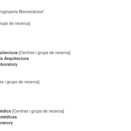
Enginyeria Biomecànica".
rups de recerca]
uitectura
[Centres i grups de recerca]
la Arquitectura
aboratory
s i grups de recerca]
mèdics
[Centres i grups de recerca]
iomédicas
oratory