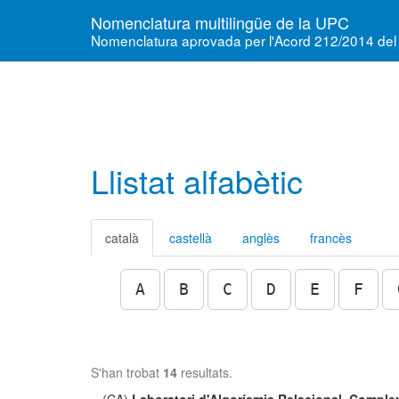
Nomenclatura multilingüe de la UPC
Nomenclatura aprovada per l'Acord 212/2014 del
Llistat alfabètic
català
castellà
anglès
francès
A
B
C
D
E
F
S'han trobat
14
resultats.