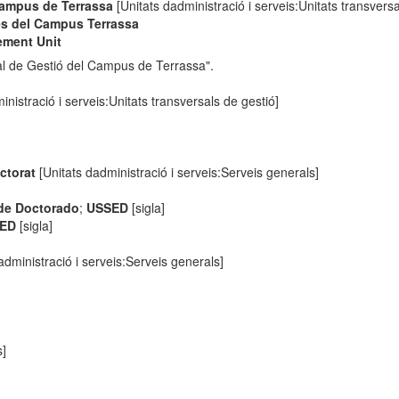
Campus de Terrassa
[Unitats dadministració i serveis:Unitats transversa
es del Campus Terrassa
ment Unit
al de Gestió del Campus de Terrassa".
inistració i serveis:Unitats transversals de gestió]
ctorat
[Unitats dadministració i serveis:Serveis generals]
 de Doctorado
;
USSED
[sigla]
ED
[sigla]
administració i serveis:Serveis generals]
s]