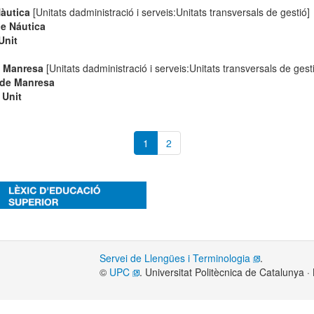
Nàutica
[Unitats dadministració i serveis:Unitats transversals de gestió]
de Náutica
Unit
e Manresa
[Unitats dadministració i serveis:Unitats transversals de gest
 de Manresa
Unit
1
2
Servei de Llengües i Terminologia
.
©
UPC
. Universitat Politècnica de Catalunya 