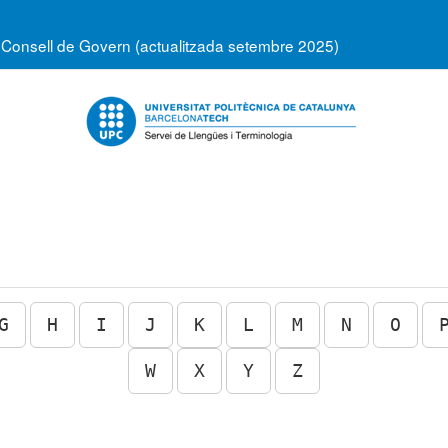
 Consell de Govern (actualitzada setembre 2025)
G
H
I
J
K
L
M
N
O
W
X
Y
Z