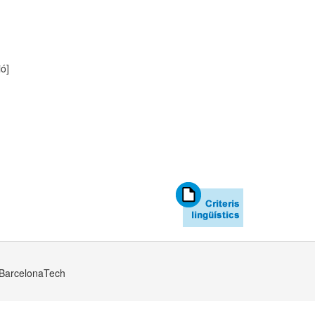
ió]
· BarcelonaTech