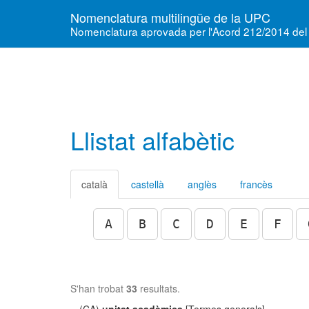
Nomenclatura multilingüe de la UPC
Nomenclatura aprovada per l'Acord 212/2014 del
Llistat alfabètic
català
castellà
anglès
francès
A
B
C
D
E
F
S'han trobat
33
resultats.