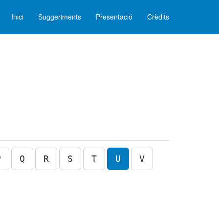
Inici
Suggeriments
Presentació
Crèdits
P
Q
R
S
T
U
V