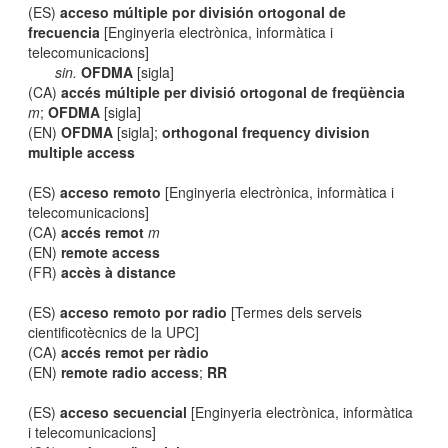
(ES)
acceso múltiple por división ortogonal de
frecuencia
[Enginyeria electrònica, informàtica i
telecomunicacions]
sin.
OFDMA
[sigla]
(CA)
accés múltiple per divisió ortogonal de freqüència
m
;
OFDMA
[sigla]
(EN)
OFDMA
[sigla];
orthogonal frequency division
multiple access
(ES)
acceso remoto
[Enginyeria electrònica, informàtica i
telecomunicacions]
(CA)
accés remot
m
(EN)
remote access
(FR)
accès à distance
(ES)
acceso remoto por radio
[Termes dels serveis
cientificotècnics de la UPC]
(CA)
accés remot per ràdio
(EN)
remote radio access
;
RR
(ES)
acceso secuencial
[Enginyeria electrònica, informàtica
i telecomunicacions]