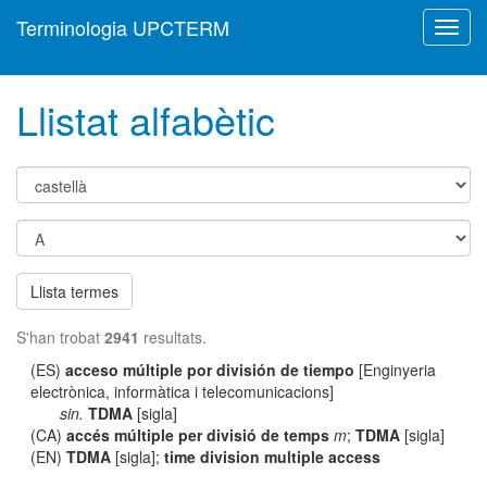
Terminologia UPCTERM
Toggl
navig
Llistat alfabètic
Llista termes
S'han trobat
2941
resultats.
(ES)
acceso múltiple por división de tiempo
[Enginyeria
electrònica, informàtica i telecomunicacions]
sin.
TDMA
[sigla]
(CA)
accés múltiple per divisió de temps
m
;
TDMA
[sigla]
(EN)
TDMA
[sigla];
time division multiple access