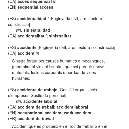
(CA)
accés seqüencial
m
(EN)
sequential access
(ES)
accidentalidad
f
[Enginyeria civil, arquitectura i
construcció]
sin.
siniestralidad
(CA)
accidentalitat
f
;
sinistralitat
(ES)
accidente
[Enginyeria civil, arquitectura i construcció]
(CA)
accident
m
Sinistre fortuït per causes humanes o mecàniques,
generalment violent i sobtat, que sol produir danys
materials, lesions corporals o pèrdua de vides
humanes.
(ES)
accidente de trabajo
[Gestió i organització
d'empreses:Gestió de personal]
sin.
accidente laboral
(CA)
accident de treball
;
accident laboral
(EN)
occupational accident
;
work accident
(FR)
accident de travail
Accident que es produeix en el lloc de treball o en el