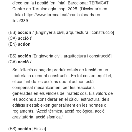
d’economia i gestió [en línia]. Barcelona: TERMCAT,
Centre de Terminologia, cop. 2025. (Diccionaris en
Línia) https://www.termcat.cat/ca/diccionaris-en-
linia/339
(ES)
acción
f
[Enginyeria civil, arquitectura i construcció]
(CA)
acció
f
(EN)
action
(ES)
acción
[Enginyeria civil, arquitectura i construcció]
(CA)
acció
f
Sol·licitació capaç de produir estats de tensió en un
material o element constructiu. En tot cos en equilibri,
el conjunt de les accions que hi actuen està
compensat mecànicament per les reaccions
generades en els vincles del mateix cos. Els valors de
les accions a considerar en el càlcul estructural dels
edificis s'estableixen generalment en les normes o
reglaments. "Acció tèrmica, acció reològica, acció
gravitatòria, acció sísmica."
(ES)
acción
[Física]